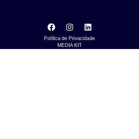
Política de Privacidade
MEDIA KIT
Os nossos compromissos com o objetivo da Agenda 2030 do
Desenvolvimento Susténtavel
Nuestros compromisos para el objetivo de La Agenda 2030 de
Desarrollo Sostenible
Our commitments to the goals of The 2030 Agenda for