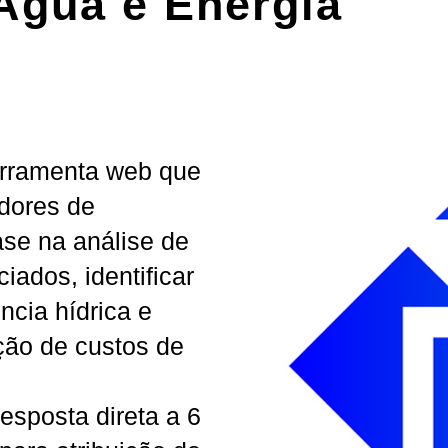
gua e Energia
erramenta web que
dores de
se na análise de
ados, identificar
ncia hídrica e
ção de custos de
esposta direta a 6