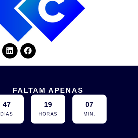
FALTAM APENAS
47
19
07
DIAS
HORAS
MIN.