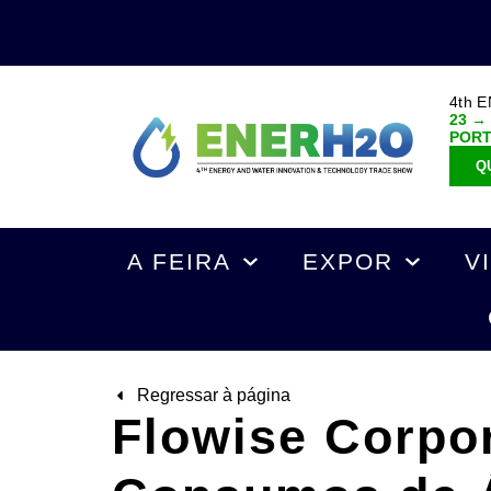
4th 
23 →
POR
Q
A FEIRA
EXPOR
V
Regressar à página
Flowise Corpor