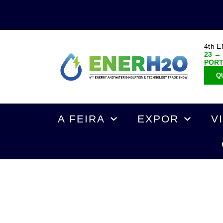
4th 
23 →
POR
Q
A FEIRA
EXPOR
V