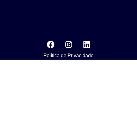
Política de Privacidade
MEDIA KIT
Os nossos compromissos com o objetivo da Agenda 2030 do
Desenvolvimento Susténtavel