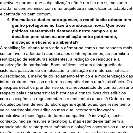
objetivo é garantir que a digitalização não é um fim em si, mas uma
aliada no compromisso com uma arquitetura mais eficiente, adaptável
e centrada no bem comum.
Em muitas cidades portuguesas, a reabilitação urbana tem
ganho protagonismo face à construção nova. Que boas
práticas sustentáveis destacaria neste campo e que
desafios persistem na conciliação entre património,
inovação e eficiência ambiental?
A reabilitação urbana tem vindo a afirmar-se como uma resposta mais
sustentável e adequada aos desafios contemporâneos, ao permitir a
reutilização de estruturas existentes, a redução de resíduos e a
valorização do património. Boas práticas incluem a integração de
sistemas passivos de climatização, a utilização de materiais naturais
ou reciclados, a melhoria do isolamento térmico e a modernização das
infraestruturas técnicas de forma compatível com a pré-existência. Os
principais desafios prendem-se com a necessidade de compatibilizar o
respeito pelas características históricas e construtivas dos edifícios
com as exigências regulamentares e ambientais atuais. A Ordem dos
Arquitectos tem defendido abordagens equilibradas, que respeitem o
valor patrimonial dos edifícios mas que incorporem inovação
construtiva e tecnológica de forma compatível. A inovação, neste
contexto, não se resume à tecnologia, mas estende-se também à
capacidade de reinterpretar métodos e soluções construtivas à luz das
exigências contemporâneas, promovendo a criatividade como motor