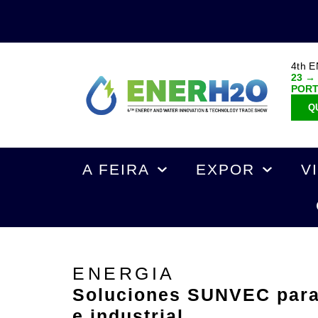
4th 
23 →
POR
Q
A FEIRA
EXPOR
V
ENERGIA
Soluciones SUNVEC para
e industrial