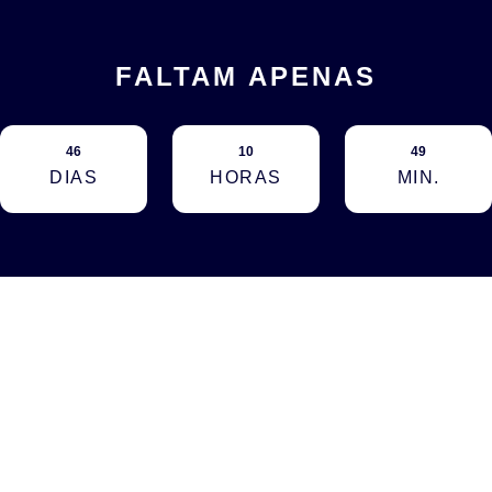
FALTAM APENAS
46
10
49
DIAS
HORAS
MIN.