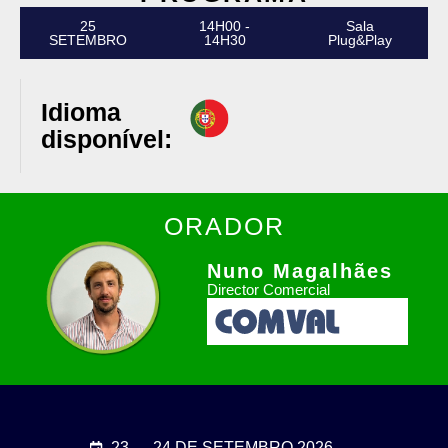
25
14H00 -
Sala
SETEMBRO
14H30
Plug&Play
Idioma
disponível:
ORADOR
Nuno Magalhães
Director Comercial
23 → 24 DE SETEMBRO 2026