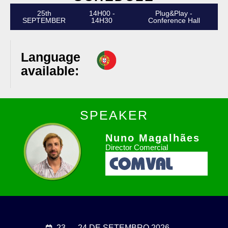
25th
14H00 -
Plug&Play -
SEPTEMBER
14H30
Conference Hall
Language
available:
SPEAKER
Nuno Magalhães
Director Comercial
23 → 24 DE SETEMBRO 2026