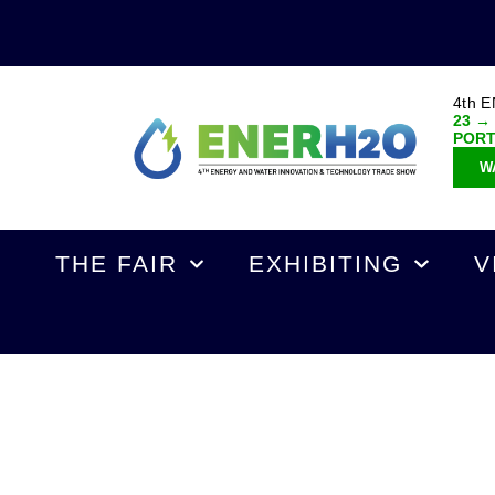
4th 
23 →
POR
W
THE FAIR
EXHIBITING
V