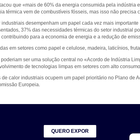
acou que «mais de 60% da energia consumida pela indústria e
gia térmica vem de combustíveis fósseis, mas isso não precisa 
r industriais desempenham um papel cada vez mais importante 
sentados, 37% das necessidades térmicas do setor industrial p
contribuindo para a economia de energia e a redução de emis
as em setores como papel e celulose, madeira, laticínios, frutas 
oderiam ser uma solução central no «Acordo de Indústria Li
volvimento de tecnologias limpas em setores com alto consumo
e calor industriais ocupem um papel prioritário no Plano de Aç
omissão Europeia.
QUERO EXPOR