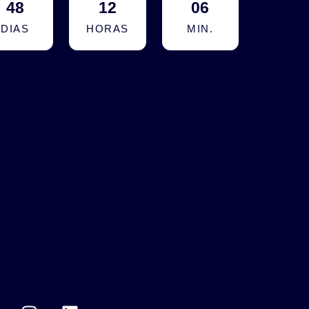
48
12
06
DIAS
HORAS
MIN.