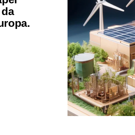
 da
uropa.