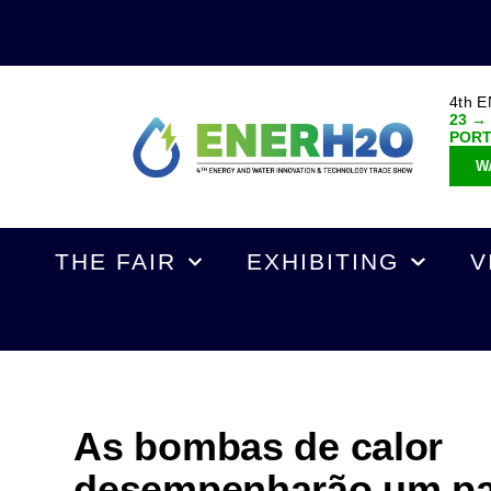
4th 
23 →
POR
W
THE FAIR
EXHIBITING
V
As bombas de calor
desempenharão um pa