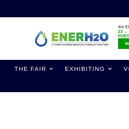
4th 
23 →
POR
W
THE FAIR
EXHIBITING
V