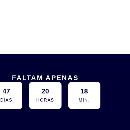
FALTAM APENAS
47
20
18
DIAS
HORAS
MIN.