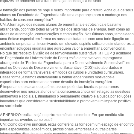
capazes de promover uma transformação tecnológica no setor.
A formação dos jovens de hoje é muito importante para o futuro. Acha que os seus
alunos na Faculdade de Engenharia são uma esperança para a mudança nos
hábitos de consumo energético?
CM: A formação dos nossos alunos de engenharia eletrotécnica é bastante
abrangente, cobrindo todas as vertentes dos sistemas de energia, bem como as
áreas de automação, comunicações e computação. Nos últimos anos, temos dado
uma ênfase especial em formar os nossos estudantes com uma forte ligação ao
ambiente empresarial, incentivando um elevado espírito crítico e estimulando-os a
encontrar soluções originais que agreguem valor à engenharia convencional.
No que diz respeito à visão de desenvolvimento sustentável, a FEUP (Faculdade
de Engenharia da Universidade do Porto) está a desenvolver um programa
abrangente de “Ensino da Engenharia para o Desenvolvimento Sustentável”, no
qual os Objetivos de Desenvolvimento Sustentável (ODS) são abordados e
integrados de forma transversal em todos os cursos e unidades curriculares.
Dessa forma, estamos efetivamente a formar engenheiros motivados e
capacitados para enfrentar o enorme desafio da transição energética.
É importante destacar que, além das competências técnicas, procuramos
desenvolver nos nossos alunos uma consciência crítica em relação às questões
ambientais e sociais. Estimulamos o pensamento criativo e a busca por soluções
inovadoras que considerem a sustentabilidade e promovam um impacto positivo
na sociedade
A ENERH2O realiza-se já no próximo mês de setembro. Em que medida são
importantes eventos como este?
CM: Como objetivo principal, estas conferências fornecem um espaço de encontro
para especialistas, académicos, profissionais, empresas e outras partes