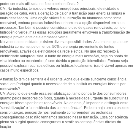
poder ser mais utilizada no futuro pela indústria?
CM: Na indústria, temos dois vetores energéticos principais: eletricidade e
geração de calor. Para a geração de calor, a transição para energias limpas é
mais desafiadora. Uma opção viável é a utilização da biomassa como fonte
renovável, embora poucas indústrias tenham essa opção disponível em seus
processos. Também é possível considerar o uso de gases renováveis, como o
hidrogênio verde, mas essas soluções geralmente envolvem a transformação de
energia proveniente de eletricidade verde.
No vetor da eletricidade, existem diversas possibilidades. Atualmente, qualquer
indústria consome, pelo menos, 50% de energia proveniente de fontes
renováveis, através da eletricidade da rede elétrica. No que diz respeito à
eletricidade autoproduzida, a fonte de energia mais acessível, seja do ponto de
vista técnico ou económico, é sem dúvida a produção fotovoltaica. Embora seja
possível explorar recursos eólicos ou hídricos localmente, isso é viável apenas em
casos muito específicos.
A transição tem de ser feita e é urgente. Acha que existe suficiente consciência
social em Portugal quanto à necessidade de substituir as energias fósseis por
renováveis?
CM: Acredito que existe essa sensibilização, tanto por parte dos consumidores
quanto pelos decisores políticos, quanto à necessidade urgente de substituir as
energias fósseis por fontes renováveis. No entanto, é importante distinguir entre
‘sensibilização’ e ‘consciência das consequências’. Embora haja uma crescente
sensibilização, poucos de nós realmente compreendem as profundas
consequências caso não tenhamos sucesso nessa transição. Essa consciência
plena só surgirá quando começarmos a sentir as consequências diretas da
inação.