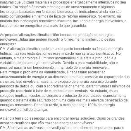
imaturas que utilizam materiais e processos energeticamente intensivos no seu
fabrico. Em relação às novas tecnologias de armazenamento e algumas
tecnologias baseadas em fontes de biomassa, os indicadores ainda não são
muito convincentes em termos de taxa de retorno energético. No entanto, na
maioria das tecnologias renováveis maduras, incluindo a energia fotovoltaica, a
taxa de retorno energético está mais do que garantida.
As próprias alterações climáticas têm impacto na produção de energias
renováveis. Julga que podem impedir o fornecimento ininterrupto destas
energias?
CM: A alteração climática pode ter um impacto importante na fonte de energia
hídrica, mas nas restantes fontes esse impacto não será tão significativo. No
entanto, a meteorologia é um fator incontrolável que afeta a produção e a
variabilidade das energias renováveis. Devido a essa variabilidade, não é
possível garantir um fornecimento ininterrupto de energia renovável.
Para mitigar o problema da variabilidade, é necessário recorrer ao
armazenamento de energia e ao dimensionamento excessivo da capacidade dos
sistemas. Isso envolve armazenar o excesso de energia para uso durante
períodos de défice ou, com o sobredimensionamento, garantir valores mínimos de
produção reduzindo o fator de capacidade das centrais. No entanto, essas
soluções implicam custos adicionais à produção de eletricidade, especialmente
quando o sistema está saturado com uma cada vez mais elevada penetração de
energias renováveis. Por essa razão, a meta de atingir 100% de energia
renovável é difícil de alcançar.
A ciência tem sido essencial para encontrar novas soluções. Quais os grandes
desafios científicos que vão trazer as energias renováveis?
CM: São diversas as áreas de investigação que podem ser importantes para o