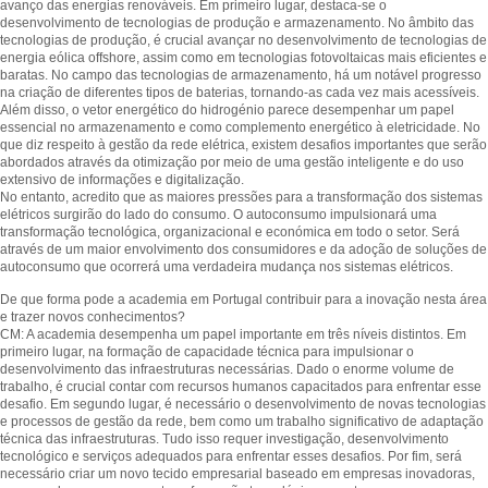
avanço das energias renováveis. Em primeiro lugar, destaca-se o
desenvolvimento de tecnologias de produção e armazenamento. No âmbito das
tecnologias de produção, é crucial avançar no desenvolvimento de tecnologias de
energia eólica offshore, assim como em tecnologias fotovoltaicas mais eficientes e
baratas. No campo das tecnologias de armazenamento, há um notável progresso
na criação de diferentes tipos de baterias, tornando-as cada vez mais acessíveis.
Além disso, o vetor energético do hidrogénio parece desempenhar um papel
essencial no armazenamento e como complemento energético à eletricidade. No
que diz respeito à gestão da rede elétrica, existem desafios importantes que serão
abordados através da otimização por meio de uma gestão inteligente e do uso
extensivo de informações e digitalização.
No entanto, acredito que as maiores pressões para a transformação dos sistemas
elétricos surgirão do lado do consumo. O autoconsumo impulsionará uma
transformação tecnológica, organizacional e económica em todo o setor. Será
através de um maior envolvimento dos consumidores e da adoção de soluções de
autoconsumo que ocorrerá uma verdadeira mudança nos sistemas elétricos.
De que forma pode a academia em Portugal contribuir para a inovação nesta área
e trazer novos conhecimentos?
CM: A academia desempenha um papel importante em três níveis distintos. Em
primeiro lugar, na formação de capacidade técnica para impulsionar o
desenvolvimento das infraestruturas necessárias. Dado o enorme volume de
trabalho, é crucial contar com recursos humanos capacitados para enfrentar esse
desafio. Em segundo lugar, é necessário o desenvolvimento de novas tecnologias
e processos de gestão da rede, bem como um trabalho significativo de adaptação
técnica das infraestruturas. Tudo isso requer investigação, desenvolvimento
tecnológico e serviços adequados para enfrentar esses desafios. Por fim, será
necessário criar um novo tecido empresarial baseado em empresas inovadoras,