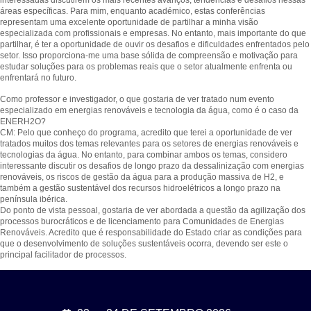
interessadas discutirem os mais recentes avanços, tendências e desafios nessas
áreas específicas. Para mim, enquanto académico, estas conferências
representam uma excelente oportunidade de partilhar a minha visão
especializada com profissionais e empresas. No entanto, mais importante do que
partilhar, é ter a oportunidade de ouvir os desafios e dificuldades enfrentados pelo
setor. Isso proporciona-me uma base sólida de compreensão e motivação para
estudar soluções para os problemas reais que o setor atualmente enfrenta ou
enfrentará no futuro.
Como professor e investigador, o que gostaria de ver tratado num evento
especializado em energias renováveis e tecnologia da água, como é o caso da
ENERH2O?
CM: Pelo que conheço do programa, acredito que terei a oportunidade de ver
tratados muitos dos temas relevantes para os setores de energias renováveis e
tecnologias da água. No entanto, para combinar ambos os temas, considero
interessante discutir os desafios de longo prazo da dessalinização com energias
renováveis, os riscos de gestão da água para a produção massiva de H2, e
também a gestão sustentável dos recursos hidroelétricos a longo prazo na
península ibérica.
Do ponto de vista pessoal, gostaria de ver abordada a questão da agilização dos
processos burocráticos e de licenciamento para Comunidades de Energias
Renováveis. Acredito que é responsabilidade do Estado criar as condições para
que o desenvolvimento de soluções sustentáveis ocorra, devendo ser este o
principal facilitador de processos.