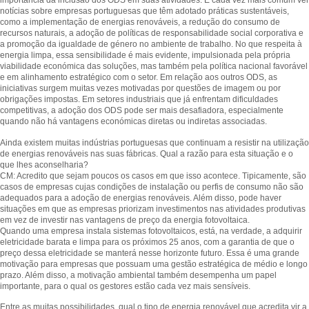
importância da inclusão dos ODS em suas atividades. É cada vez mais comum ver
notícias sobre empresas portuguesas que têm adotado práticas sustentáveis,
como a implementação de energias renováveis, a redução do consumo de
recursos naturais, a adoção de políticas de responsabilidade social corporativa e
a promoção da igualdade de género no ambiente de trabalho. No que respeita à
energia limpa, essa sensibilidade é mais evidente, impulsionada pela própria
viabilidade económica das soluções, mas também pela política nacional favorável
e em alinhamento estratégico com o setor. Em relação aos outros ODS, as
iniciativas surgem muitas vezes motivadas por questões de imagem ou por
obrigações impostas. Em setores industriais que já enfrentam dificuldades
competitivas, a adoção dos ODS pode ser mais desafiadora, especialmente
quando não há vantagens económicas diretas ou indiretas associadas.
Ainda existem muitas indústrias portuguesas que continuam a resistir na utilização
de energias renováveis nas suas fábricas. Qual a razão para esta situação e o
que lhes aconselharia?
CM: Acredito que sejam poucos os casos em que isso acontece. Tipicamente, são
casos de empresas cujas condições de instalação ou perfis de consumo não são
adequados para a adoção de energias renováveis. Além disso, pode haver
situações em que as empresas priorizam investimentos nas atividades produtivas
em vez de investir nas vantagens de preço da energia fotovoltaica.
Quando uma empresa instala sistemas fotovoltaicos, está, na verdade, a adquirir
eletricidade barata e limpa para os próximos 25 anos, com a garantia de que o
preço dessa eletricidade se manterá nesse horizonte futuro. Essa é uma grande
motivação para empresas que possuam uma gestão estratégica de médio e longo
prazo. Além disso, a motivação ambiental também desempenha um papel
importante, para o qual os gestores estão cada vez mais sensíveis.
Entre as muitas possibilidades, qual o tipo de energia renovável que acredita vir a