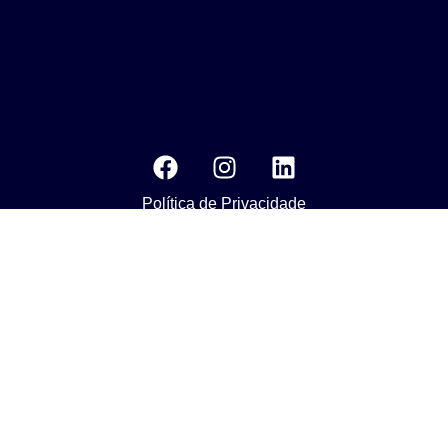
Política de Privacidade
MEDIA KIT
Os nossos compromissos com o objetivo da Agenda 2030 do
Desenvolvimento Susténtavel