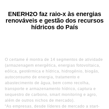
ENERH2O faz raio-x às energias
renováveis e gestão dos recursos
hídricos do País
O certame é montra de 14 segmentos de atividade
(armazenagem energética, energias fotovoltaica,
eólica, geotérmica e hídrica, hidrogénio, biogás,
autoconsumo de energia, tratamento e
abastecimento de água, bem como recolha,
transporte e armazenamento hídrico, captura e
sequestro de carbono, smart monitoring e agro,
além de outros nichos de mercado).
“As empresas, desde líderes de mercado a start-