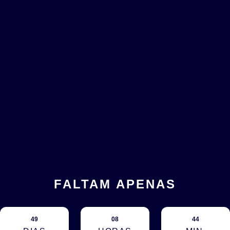
FALTAM APENAS
49
08
44