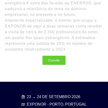
energética é outra das facetas da ENERH2O, que
traduzirá a relevância do tema no domínio
empresarial, no presente e no futuro.
Altamente especializado, o evento que ocupa a
EXPONOR de aqui a duas semanas conta receber
a visita de cerca de 2.500 profissionais do setor,
um quarto dos quais estrangeiros. A estimativa
representa uma subida de 35% no número de
visitantes relativamente a 2023.
Convite
23 → 24 DE SETEMBRO 2026
EXPONOR - PORTO, PORTUGAL