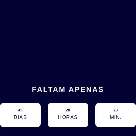
FALTAM APENAS
45
20
23
DIAS
HORAS
MIN.