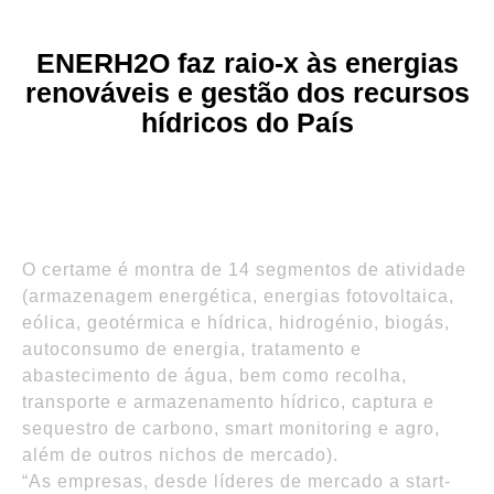
ENERH2O faz raio-x às energias
renováveis e gestão dos recursos
hídricos do País
O certame é montra de 14 segmentos de atividade
(armazenagem energética, energias fotovoltaica,
eólica, geotérmica e hídrica, hidrogénio, biogás,
autoconsumo de energia, tratamento e
abastecimento de água, bem como recolha,
transporte e armazenamento hídrico, captura e
sequestro de carbono, smart monitoring e agro,
além de outros nichos de mercado).
“As empresas, desde líderes de mercado a start-