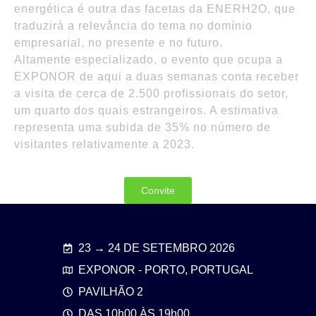
energética é outra das facetas da ENERH2O, que
traduzirá a relevância do tema no domínio
empresarial, no presente e no futuro.
Altamente especializado, o evento que ocupa a
EXPONOR de aqui a duas semanas conta receber
a visita de cerca de 2.500 profissionais do setor,
um quarto dos quais estrangeiros. A estimativa
representa uma subida de 35% no número de
visitantes relativamente a 2023.
Convite
23 → 24 DE SETEMBRO 2026
EXPONOR - PORTO, PORTUGAL
PAVILHÃO 2
DAS 10h00 ÀS 19h00