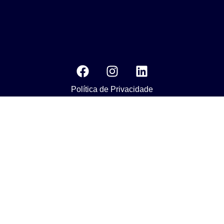
Política de Privacidade
MEDIA KIT
Os nossos compromissos com o objetivo da Agenda 2030 do
Desenvolvimento Susténtavel
Nuestros compromisos para el objetivo de La Agenda 2030 de