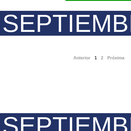
 SEPTIEM
Anterior
1
2
Próxima
 SEPTIEM