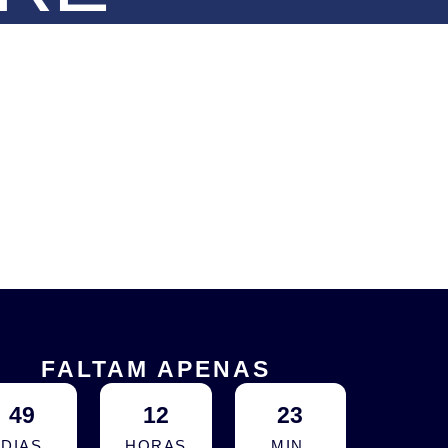
FALTAM APENAS
49
12
23
DIAS
HORAS
MIN.