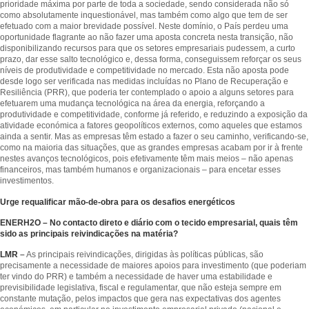
prioridade máxima por parte de toda a sociedade, sendo considerada não só
como absolutamente inquestionável, mas também como algo que tem de ser
efetuado com a maior brevidade possível. Neste domínio, o País perdeu uma
oportunidade flagrante ao não fazer uma aposta concreta nesta transição, não
disponibilizando recursos para que os setores empresariais pudessem, a curto
prazo, dar esse salto tecnológico e, dessa forma, conseguissem reforçar os seus
níveis de produtividade e competitividade no mercado. Esta não aposta pode
desde logo ser verificada nas medidas incluídas no Plano de Recuperação e
Resiliência (PRR), que poderia ter contemplado o apoio a alguns setores para
efetuarem uma mudança tecnológica na área da energia, reforçando a
produtividade e competitividade, conforme já referido, e reduzindo a exposição da
atividade económica a fatores geopolíticos externos, como aqueles que estamos
ainda a sentir. Mas as empresas têm estado a fazer o seu caminho, verificando-se,
como na maioria das situações, que as grandes empresas acabam por ir à frente
nestes avanços tecnológicos, pois efetivamente têm mais meios – não apenas
financeiros, mas também humanos e organizacionais – para encetar esses
investimentos.
Urge requalificar mão-de-obra para os desafios energéticos
ENERH2O – No contacto direto e diário com o tecido empresarial, quais têm
sido as principais reivindicações na matéria?
LMR
–
As principais reivindicações, dirigidas às políticas públicas, são
precisamente a necessidade de maiores apoios para investimento (que poderiam
ter vindo do PRR) e também a necessidade de haver uma estabilidade e
previsibilidade legislativa, fiscal e regulamentar, que não esteja sempre em
constante mutação, pelos impactos que gera nas expectativas dos agentes