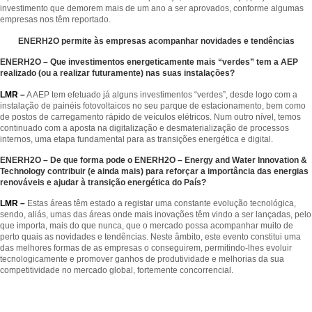
investimento que demorem mais de um ano a ser aprovados, conforme algumas
empresas nos têm reportado.
ENERH2O permite às empresas
acompanhar novidades e tendências
ENERH2O – Que investimentos energeticamente mais “verdes” tem a AEP
realizado (ou a realizar futuramente) nas suas instalações?
LMR –
A AEP tem efetuado já alguns investimentos “verdes”, desde logo com a
instalação de painéis fotovoltaicos no seu parque de estacionamento, bem como
de postos de carregamento rápido de veículos elétricos. Num outro nível, temos
continuado com a aposta na digitalização e desmaterialização de processos
internos, uma etapa fundamental para as transições energética e digital.
ENERH2O – De que forma pode o ENERH2O – Energy and Water Innovation &
Technology contribuir (e ainda mais) para reforçar a importância das energias
renováveis e ajudar à transição energética do País?
LMR –
Estas áreas têm estado a registar uma constante evolução tecnológica,
sendo, aliás, umas das áreas onde mais inovações têm vindo a ser lançadas, pelo
que importa, mais do que nunca, que o mercado possa acompanhar muito de
perto quais as novidades e tendências. Neste âmbito, este evento constitui uma
das melhores formas de as empresas o conseguirem, permitindo-lhes evoluir
tecnologicamente e promover ganhos de produtividade e melhorias da sua
competitividade no mercado global, fortemente concorrencial.