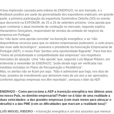
A boa impressão causada pela estreia do ENERH2O, no ano transato, e o
feedback positivo por parte da generalidade dos expositores explicam, em grande
parte, a primeira participação da espanhola Suministros Orduña (SO) no evento
que decorrerá na EXPONOR, de 25 a 26 de setembro próximo. Uma aposta que
quer contrariar o atual momento de contração no mercado, segundo explica
Alexandrino Gonçalves, responsável de vendas da unidade de negócio da
empresa em Portugal.
Ao “não fazer uma aposta concreta” na transição energética, e ao “não
disponibilizar recursos para que os setores empresariais pudessem, a curto prazo,
dar esse salto tecnológico”, assevera o presidente da Associação Empresarial de
Portugal (AEP), o nosso País “perdeu uma oportunidade flagrante”. Para mal dos
“níveis de produtividade e competitividade das empresas” nos respetivos
mercados de atuação. Uma “não aposta” que, segundo Luís Miguel Ribeiro, em
entrevista à newsletter do ENERH2O, “pode desde logo ser verificada nas
medidas incluídas no Plano de Recuperação e Resiliência”.
Mas, os alertas não se ficam por aqui. “Não é admissível que haja, nos dias de
hoje, projetos de investimento que demorem mais de um ano a ser aprovados,
conforme algumas empresas nos têm reportado”, censura o líder da AEP.
ENERH2O – Como perceciona a AEP a transição energética nos últimos anos
no nosso País, no domínio empresarial? Poder-se-á falar de uma realidade a
duas velocidades: a das grandes empresas (com mais meios para abraçar o
desafio) e a das PME (com as dificuldades que marcam a realidade lusa)
?
LUÍS MIGUEL RIBEIRO –
A transição energética é um dos assuntos que merece