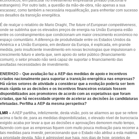
económicos, em particular no investimento empresarial privado (nacional e
estrangeiro). Por outro lado, a questão da mão-de-obra, não apenas a sua
escassez, como também a necessária requalificação, para enfrentar com sucesso
os desafios da transição energética.
É de realçar o relatório de Mario Draghi,
The future of European competitiveness
,
onde se sublinha que os elevados preços de energia na União Europeia estão
entre os constrangimentos que condicionam um maior crescimento económico no
espaço comunitário. A diferença de produtividade entre os Estados Unidos da
América e a União Europeia, em desfavor da Europa, é explicada, em grande
medida, pelo insuficiente investimento em novas tecnologias que impulsionam o
crescimento futuro e alerta que, sem apoio do setor público (financiamento
comum), o setor privado não será capaz de suportar o financiamento das
avultadas necessidades de investimento.
ENERH2O – Que avaliação faz a AEP das medidas de apoio e incentivos
criados nacionalmente para suportar a transição energética nas empresas?
Há vários setores de atividade a considerar que a evolução poderia ser bem
mais rápida se as decisões e os incentivos financeiros estatais fossem
disponibilizados aos promotores de acordo com as expetativas que foram
criadas, que há necessidade urgente de acelerar as decisões às candidaturas
efetuadas. Perfilha a AEP da mesma perspetiva?
LMR –
A AEP partilha, infelizmente, desta visão, pois se aliarmos ao que se refere
acima o facto de, para as medidas disponibilizadas, o elevado nível de burocracia
exigido acaba por levar a que as decisões e aprovações demorem muito tempo,
fazendo com que as empresas fiquem com muito pouca motivação para recorrer a
tais medidas para investir, percecionando que o Estado não atribui a esta matéria
a prioridade devida. Não é admissível que haja, nos dias de hoje, projetos de