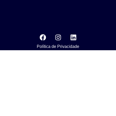
Política de Privacidade
MEDIA KIT
Os nossos compromissos com o objetivo da Agenda 2030 do
Desenvolvimento Susténtavel