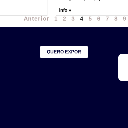
Info »
Anterior
1
2
3
4
5
6
7
8
9
QUERO EXPOR