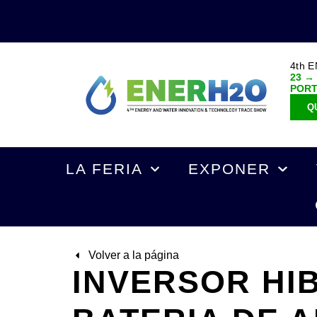
4th 
23 →
POR
Q
LA FERIA
EXPONER
Volver a la página
INVERSOR HI