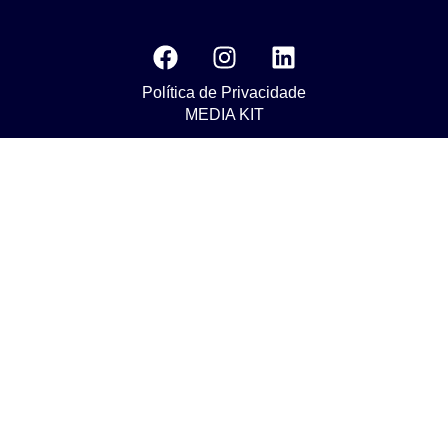
Política de Privacidade
MEDIA KIT
Os nossos compromissos com o objetivo da Agenda 2030 do
Desenvolvimento Susténtavel
Nuestros compromisos para el objetivo de La Agenda 2030 de
Desarrollo Sostenible
Our commitments to the goals of The 2030 Agenda for
Sustainable Development