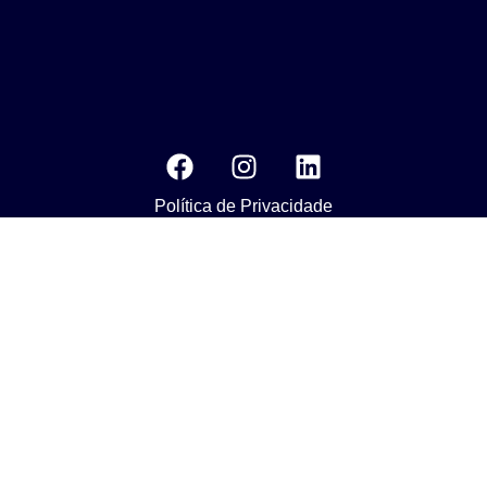
Política de Privacidade
MEDIA KIT
Os nossos compromissos com o objetivo da Agenda 2030 do
Desenvolvimento Susténtavel