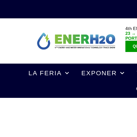
4th 
23 →
POR
Q
LA FERIA
EXPONER