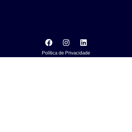
Política de Privacidade
MEDIA KIT
Os nossos compromissos com o objetivo da Agenda 2030 do
Desenvolvimento Susténtavel