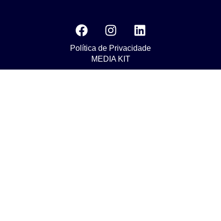
Política de Privacidade
MEDIA KIT
Os nossos compromissos com o objetivo da Agenda 2030 do
Desenvolvimento Susténtavel
Nuestros compromisos para el objetivo de La Agenda 2030 de
Desarrollo Sostenible
Our commitments to the goals of The 2030 Agenda for
Sustainable Development