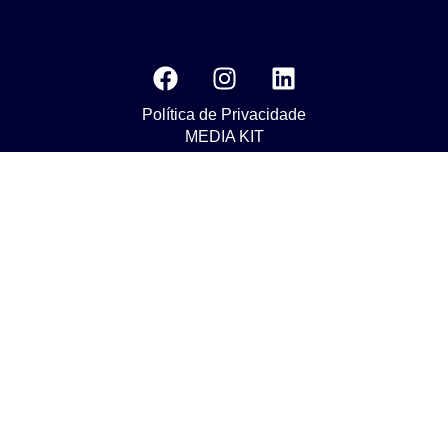
Política de Privacidade
MEDIA KIT
Os nossos compromissos com o objetivo da Agenda 2030 do
Desenvolvimento Susténtavel
Nuestros compromisos para el objetivo de La Agenda 2030 de
Desarrollo Sostenible
Our commitments to the goals of The 2030 Agenda for
Sustainable Development