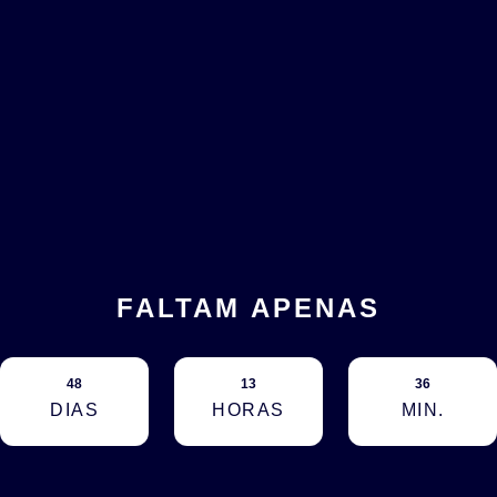
FALTAM APENAS
48
13
36
DIAS
HORAS
MIN.