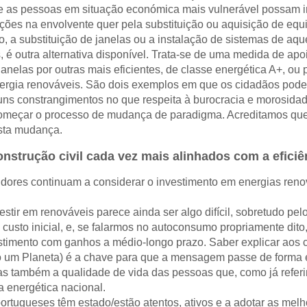
as pessoas em situação económica mais vulnerável possam inv
enções na envolvente quer pela substituição ou aquisição de e
o, a substituição de janelas ou a instalação de sistemas de aqu
, é outra alternativa disponível. Trata-se de uma medida de ap
anelas por outras mais eficientes, de classe energética A+, ou 
rgia renováveis. São dois exemplos em que os cidadãos podem
uns constrangimentos no que respeita à burocracia e morosida
meçar o processo de mudança de paradigma. Acreditamos que, 
esta mudança.
construção civil cada vez mais alinhados com a eficiê
midores continuam a considerar o investimento em energias re
stir em renováveis parece ainda ser algo difícil, sobretudo pel
 custo inicial, e, se falarmos no autoconsumo propriamente dito
stimento com ganhos a médio-longo prazo. Saber explicar aos 
o um Planeta) é a chave para que a mensagem passe de forma e
mas também a qualidade de vida das pessoas que, como já refer
a energética nacional.
 portugueses têm estado/estão atentos, ativos e a adotar as me