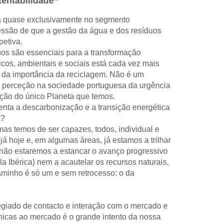
entabilidade”
sa quase exclusivamente no segmento
ressão de que a gestão da água e dos resíduos
petiva.
os são essenciais para a transformação
cos, ambientais e sociais está cada vez mais
 da importância da reciclagem. Não é um
a perceção na sociedade portuguesa da urgência
ação do único Planeta que temos.
nta a descarbonização e a transição energética
a?
as temos de ser capazes, todos, individual e
á hoje e, em algumas áreas, já estamos a trilhar
não estaremos a estancar o avanço progressivo
 Ibérica) nem a acautelar os recursos naturais,
aminho é só um e sem retrocesso: o da
giado de contacto e interação com o mercado e
nicas ao mercado é o grande intento da nossa