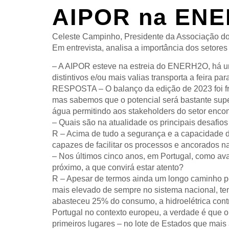
AIPOR na ENER
Celeste Campinho, Presidente da Associação dos
Em entrevista, analisa a importância dos setore
– A AIPOR esteve na estreia do ENERH2O, há um 
distintivos e/ou mais valias transporta a feira par
RESPOSTA – O balanço da edição de 2023 foi fr
mas sabemos que o potencial será bastante super
água permitindo aos stakeholders do setor enco
– Quais são na atualidade os principais desafio
R – Acima de tudo a segurança e a capacidade de
capazes de facilitar os processos e ancorados n
– Nos últimos cinco anos, em Portugal, como ava
próximo, a que convirá estar atento?
R – Apesar de termos ainda um longo caminho pel
mais elevado de sempre no sistema nacional, te
abasteceu 25% do consumo, a hidroelétrica cont
Portugal no contexto europeu, a verdade é que 
primeiros lugares – no lote de Estados que mais