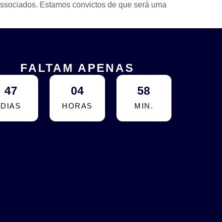
 Associados. Estamos convictos de que será uma
FALTAM APENAS
47
04
58
DIAS
HORAS
MIN.