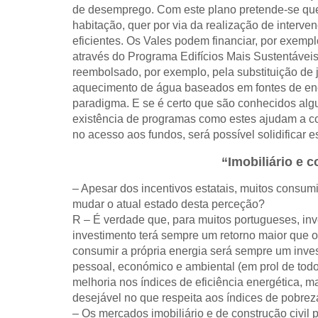
de desemprego. Com este plano pretende-se que 
habitação, quer por via da realização de interv
eficientes. Os Vales podem financiar, por exempl
através do Programa Edifícios Mais Sustentáveis
reembolsado, por exemplo, pela substituição de j
aquecimento de água baseados em fontes de ene
paradigma. E se é certo que são conhecidos alg
existência de programas como estes ajudam a co
no acesso aos fundos, será possível solidificar 
“Imobiliário e 
– Apesar dos incentivos estatais, muitos consu
mudar o atual estado desta perceção?
R – É verdade que, para muitos portugueses, inve
investimento terá sempre um retorno maior que o
consumir a própria energia será sempre um inve
pessoal, económico e ambiental (em prol de tod
melhoria nos índices de eficiência energética, 
desejável no que respeita aos índices de pobrez
– Os mercados imobiliário e de construção civil