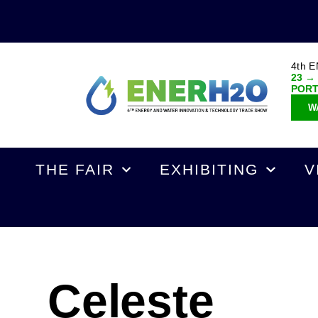
4th 
23 →
POR
W
THE FAIR
EXHIBITING
V
Celeste