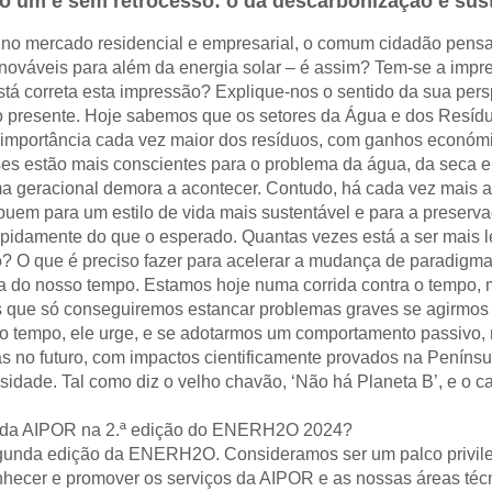
ó um e sem retrocesso: o da descarbonização e sust
, no mercado residencial e empresarial, o comum cidadão pen
enováveis para além da energia solar – é assim? Tem-se a imp
stá correta esta impressão? Explique-nos o sentido da sua pers
o presente. Hoje sabemos que os setores da Água e dos Resídu
 a importância cada vez maior dos resíduos, com ganhos económi
ses estão mais conscientes para o problema da água, da seca e
a geracional demora a acontecer. Contudo, há cada vez mais 
ibuem para um estilo de vida mais sustentável e para a preserv
pidamente do que o esperado. Quantas vezes está a ser mais le
 O que é preciso fazer para acelerar a mudança de paradigm
a do nosso tempo. Estamos hoje numa corrida contra o tempo, m
s que só conseguiremos estancar problemas graves se agirmos j
o tempo, ele urge, e se adotarmos um comportamento passivo, 
 no futuro, com impactos cientificamente provados na Península
idade. Tal como diz o velho chavão, ‘Não há Planeta B’, e o c
ção da AIPOR na 2.ª edição do ENERH2O 2024?
gunda edição da ENERH2O. Consideramos ser um palco privile
onhecer e promover os serviços da AIPOR e as nossas áreas téc