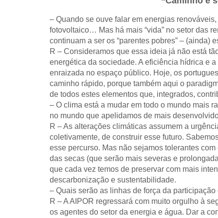
“Caminho é s
– Quando se ouve falar em energias renováveis
fotovoltaico… Mas há mais “vida” no setor das r
continuam a ser os “parentes pobres” – (ainda) e
R – Consideramos que essa ideia já não está tã
energética da sociedade. A eficiência hídrica e
enraizada no espaço público. Hoje, os portugue
caminho rápido, porque também aqui o paradigm
de todos estes elementos que, integrados, contr
– O clima está a mudar em todo o mundo mais ra
no mundo que apelidamos de mais desenvolvido?
R – As alterações climáticas assumem a urgênci
coletivamente, de construir esse futuro. Sabemo
esse percurso. Mas não sejamos tolerantes com 
das secas (que serão mais severas e prolongadas
que cada vez temos de preservar com mais intens
descarbonização e sustentabilidade.
– Quais serão as linhas de força da participa
R – A AIPOR regressará com muito orgulho à se
os agentes do setor da energia e água. Dar a c