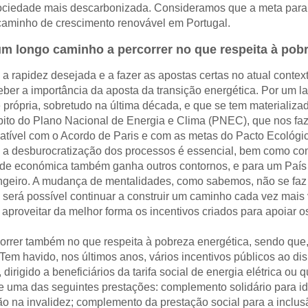
sociedade mais descarbonizada. Consideramos que a meta para 
e caminho de crescimento renovável em Portugal.
um longo caminho a percorrer no que respeita à pobr
 a rapidez desejada e a fazer as apostas certas no atual contex
ber a importância da aposta da transição energética. Por um la
 própria, sobretudo na última década, e que se tem materializad
ito do Plano Nacional de Energia e Clima (PNEC), que nos fazem
tível com o Acordo de Paris e com as metas do Pacto Ecológi
e a desburocratização dos processos é essencial, bem como con
dade económica também ganha outros contornos, e para um País
angeiro. A mudança de mentalidades, como sabemos, não se faz
será possível continuar a construir um caminho cada vez mais 
 aproveitar da melhor forma os incentivos criados para apoia
rrer também no que respeita à pobreza energética, sendo que, d
Tem havido, nos últimos anos, vários incentivos públicos ao di
 dirigido a beneficiários da tarifa social de energia elétrica o
 uma das seguintes prestações: complemento solidário para id
ão na invalidez; complemento da prestação social para a inclus