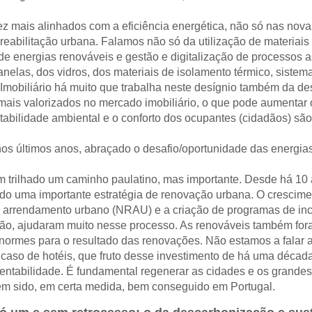
z mais alinhados com a eficiência energética, não só nas nov
 reabilitação urbana. Falamos não só da utilização de materia
ão de energias renováveis e gestão e digitalização de processo
anelas, dos vidros, dos materiais de isolamento térmico, sistem
 Imobiliário há muito que trabalha neste desígnio também da d
ais valorizados no mercado imobiliário, o que pode aumentar o
tentabilidade ambiental e o conforto dos ocupantes (cidadãos) 
nos últimos anos, abraçado o desafio/oportunidade das energia
m trilhado um caminho paulatino, mas importante. Desde há 10 
ado uma importante estratégia de renovação urbana. O crescime
 do arrendamento urbano (NRAU) e a criação de programas de in
itação, ajudaram muito nesse processo. As renováveis também for
enormes para o resultado das renovações. Não estamos a falar
 caso de hotéis, que fruto desse investimento de há uma décad
stentabilidade. É fundamental regenerar as cidades e os grand
tem sido, em certa medida, bem conseguido em Portugal.