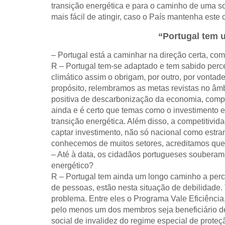
transição energética e para o caminho de uma 
mais fácil de atingir, caso o País mantenha est
“Portugal tem 
– Portugal está a caminhar na direção certa, com
R – Portugal tem-se adaptado e tem sabido perce
climático assim o obrigam, por outro, por vontade
propósito, relembramos as metas revistas no âmb
positiva de descarbonização da economia, compa
ainda e é certo que temas como o investimento 
transição energética. Além disso, a competitivi
captar investimento, não só nacional como estr
conhecemos de muitos setores, acreditamos que 
– Até à data, os cidadãos portugueses souberam
energético?
R – Portugal tem ainda um longo caminho a perco
de pessoas, estão nesta situação de debilidade. 
problema. Entre eles o Programa Vale Eficiência,
pelo menos um dos membros seja beneficiário de
social de invalidez do regime especial de proteç