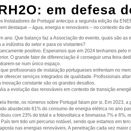
H2O: em defesa do
 Instaladores de Portugal antecipa a segunda edição da ENERH
s em destaque – água, energia e renováveis – no contexto da de
ano. Que balanço faz a Associação do evento, quais são as ex
a a indústria do setor e para os visitantes?
ancamente positivo. Esperamos que em 2024 tenhamos pelo me
ior. O grande fator de diferenciação é conseguir uma feira de
ntrarem-se num único espaço.
s que profissionais de instalação portugueses enfrentam no me
 oferecer serviços integrados de qualidade. Profissionais alta
a inovação constante são os grandes desafios.
lia a evolução das renováveis em contexto de transição energé
a frente, os números sobre Portugal falam por si. Em 2023, a p
ndo abastecido 61% do consumo de energia elétrica no ano pass
ribuiu com 23% do total e a fotovoltaica e biomassa 7% e 6%, 
o País tem tido um percurso notável, sendo que estamos em ter
 aposta nas energias renováveis. A penetração cada vez maior 