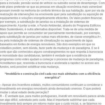
para a inclusão; pensão social de velhice ou subsídio social de desemprego. Com
este plano pretende-se que as pessoas em situação económica mais vulnerável
possam investir na melhoria do conforto térmico da sua habitação, quer por via da
realização de intervenções na envolvente quer pela substituição ou aquisição de
equipamentos e soluções energeticamente eficientes. Os Vales podem financiar,
por exemplo, a substituição de janelas ou a instalação de sistemas de
aquecimento. A juntar a este, o Fundo Ambiental, através do Programa Edifícios
Mais Sustentáveis, é outra alternativa disponível. Trata-se de uma medida de
apoio que permite ao consumidor ser parcialmente reembolsado, por exemplo,
pela substituição de janelas por outras mais eficientes, de classe energética A+,
ou pela instalação de sistemas de climatização ou aquecimento de água
baseados em fontes de energia renováveis. São dois exemplos em que os
cidadãos podem, sem dúvida, fazer parte da mudança e do paradigma. E se é
certo que são conhecidos alguns constrangimentos no que respeita à burocracia
e morosidade das candidaturas, também é verdade que a existência de
programas como estes ajudam a começar o processo de mudança de paradigma.
Acreditamos que, resolvida a burocracia e acelerada a rapidez no acesso aos
fundos, será possível solidificar esta mudança.
“Imobiliário e construção civil cada vez mais alinhados com a eficiência
energética”
– Apesar dos incentivos estatais, muitos consumidores continuam a considerar o
investimento em energias renováveis ainda demasiado oneroso. O que poderá
mudar o atual estado desta perceção?
R – É verdade que, para muitos portugueses, investir em renováveis parece ainda
ser algo difícil, sobretudo pelo custo. Mas é importante sublinhar que cada
investimento terá sempre um retorno maior que o custo inicial, e, se falarmos no