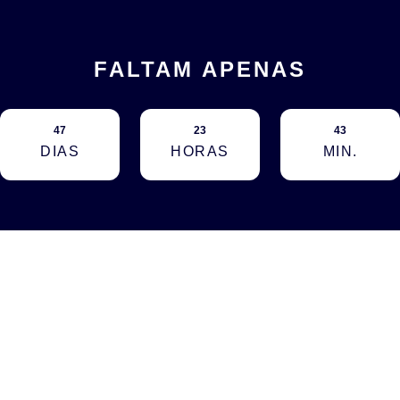
FALTAM APENAS
47
23
43
DIAS
HORAS
MIN.