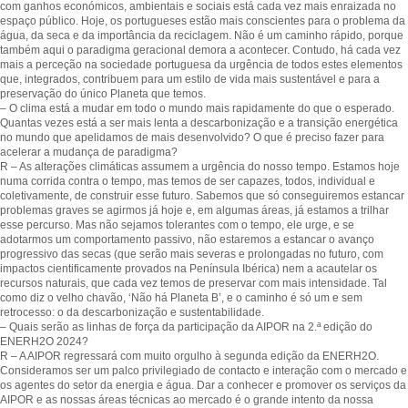
com ganhos económicos, ambientais e sociais está cada vez mais enraizada no
espaço público. Hoje, os portugueses estão mais conscientes para o problema da
água, da seca e da importância da reciclagem. Não é um caminho rápido, porque
também aqui o paradigma geracional demora a acontecer. Contudo, há cada vez
mais a perceção na sociedade portuguesa da urgência de todos estes elementos
que, integrados, contribuem para um estilo de vida mais sustentável e para a
preservação do único Planeta que temos.
– O clima está a mudar em todo o mundo mais rapidamente do que o esperado.
Quantas vezes está a ser mais lenta a descarbonização e a transição energética
no mundo que apelidamos de mais desenvolvido? O que é preciso fazer para
acelerar a mudança de paradigma?
R – As alterações climáticas assumem a urgência do nosso tempo. Estamos hoje
numa corrida contra o tempo, mas temos de ser capazes, todos, individual e
coletivamente, de construir esse futuro. Sabemos que só conseguiremos estancar
problemas graves se agirmos já hoje e, em algumas áreas, já estamos a trilhar
esse percurso. Mas não sejamos tolerantes com o tempo, ele urge, e se
adotarmos um comportamento passivo, não estaremos a estancar o avanço
progressivo das secas (que serão mais severas e prolongadas no futuro, com
impactos cientificamente provados na Península Ibérica) nem a acautelar os
recursos naturais, que cada vez temos de preservar com mais intensidade. Tal
como diz o velho chavão, ‘Não há Planeta B’, e o caminho é só um e sem
retrocesso: o da descarbonização e sustentabilidade.
– Quais serão as linhas de força da participação da AIPOR na 2.ª edição do
ENERH2O 2024?
R – A AIPOR regressará com muito orgulho à segunda edição da ENERH2O.
Consideramos ser um palco privilegiado de contacto e interação com o mercado e
os agentes do setor da energia e água. Dar a conhecer e promover os serviços da
AIPOR e as nossas áreas técnicas ao mercado é o grande intento da nossa