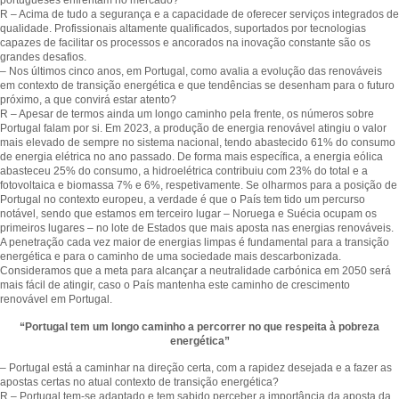
portugueses enfrentam no mercado?
R – Acima de tudo a segurança e a capacidade de oferecer serviços integrados de
qualidade. Profissionais altamente qualificados, suportados por tecnologias
capazes de facilitar os processos e ancorados na inovação constante são os
grandes desafios.
– Nos últimos cinco anos, em Portugal, como avalia a evolução das renováveis
em contexto de transição energética e que tendências se desenham para o futuro
próximo, a que convirá estar atento?
R – Apesar de termos ainda um longo caminho pela frente, os números sobre
Portugal falam por si. Em 2023, a produção de energia renovável atingiu o valor
mais elevado de sempre no sistema nacional, tendo abastecido 61% do consumo
de energia elétrica no ano passado. De forma mais específica, a energia eólica
abasteceu 25% do consumo, a hidroelétrica contribuiu com 23% do total e a
fotovoltaica e biomassa 7% e 6%, respetivamente. Se olharmos para a posição de
Portugal no contexto europeu, a verdade é que o País tem tido um percurso
notável, sendo que estamos em terceiro lugar – Noruega e Suécia ocupam os
primeiros lugares – no lote de Estados que mais aposta nas energias renováveis.
A penetração cada vez maior de energias limpas é fundamental para a transição
energética e para o caminho de uma sociedade mais descarbonizada.
Consideramos que a meta para alcançar a neutralidade carbónica em 2050 será
mais fácil de atingir, caso o País mantenha este caminho de crescimento
renovável em Portugal.
“Portugal tem um longo caminho a percorrer no que respeita à pobreza
energética”
– Portugal está a caminhar na direção certa, com a rapidez desejada e a fazer as
apostas certas no atual contexto de transição energética?
R – Portugal tem-se adaptado e tem sabido perceber a importância da aposta da