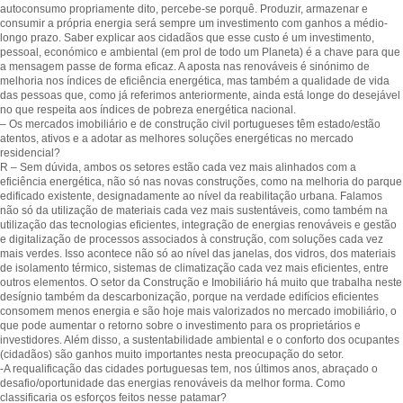
autoconsumo propriamente dito, percebe-se porquê. Produzir, armazenar e
consumir a própria energia será sempre um investimento com ganhos a médio-
longo prazo. Saber explicar aos cidadãos que esse custo é um investimento,
pessoal, económico e ambiental (em prol de todo um Planeta) é a chave para que
a mensagem passe de forma eficaz. A aposta nas renováveis é sinónimo de
melhoria nos índices de eficiência energética, mas também a qualidade de vida
das pessoas que, como já referimos anteriormente, ainda está longe do desejável
no que respeita aos índices de pobreza energética nacional.
– Os mercados imobiliário e de construção civil portugueses têm estado/estão
atentos, ativos e a adotar as melhores soluções energéticas no mercado
residencial?
R – Sem dúvida, ambos os setores estão cada vez mais alinhados com a
eficiência energética, não só nas novas construções, como na melhoria do parque
edificado existente, designadamente ao nível da reabilitação urbana. Falamos
não só da utilização de materiais cada vez mais sustentáveis, como também na
utilização das tecnologias eficientes, integração de energias renováveis e gestão
e digitalização de processos associados à construção, com soluções cada vez
mais verdes. Isso acontece não só ao nível das janelas, dos vidros, dos materiais
de isolamento térmico, sistemas de climatização cada vez mais eficientes, entre
outros elementos. O setor da Construção e Imobiliário há muito que trabalha neste
desígnio também da descarbonização, porque na verdade edifícios eficientes
consomem menos energia e são hoje mais valorizados no mercado imobiliário, o
que pode aumentar o retorno sobre o investimento para os proprietários e
investidores. Além disso, a sustentabilidade ambiental e o conforto dos ocupantes
(cidadãos) são ganhos muito importantes nesta preocupação do setor.
-A requalificação das cidades portuguesas tem, nos últimos anos, abraçado o
desafio/oportunidade das energias renováveis da melhor forma. Como
classificaria os esforços feitos nesse patamar?