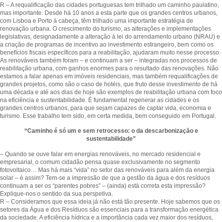
R – A requalificação das cidades portuguesas tem trilhado um caminho paulatino,
mas importante. Desde há 10 anos a esta parte que os grandes centros urbanos,
com Lisboa e Porto à cabeça, têm trilhado uma importante estratégia de
renovação urbana. O crescimento do turismo, as alterações e implementações
legislativas, designadamente a alteração à lei do arrendamento urbano (NRAU) e
a criação de programas de incentivo ao investimento estrangeiro, bem como os
benefícios fiscais específicos para a reabilitação, ajudaram muito nesse processo.
As renováveis também foram – e continuam a ser – integradas nos processos de
reabilitação urbana, com ganhos enormes para o resultado das renovações. Não
estamos a falar apenas em imóveis residenciais, mas também requalificações de
grandes projetos, como são o caso de hotéis, que fruto desse investimento de há
uma década e até aos dias de hoje são exemplos de reabilitação urbana com foco
na eficiência e sustentabilidade. É fundamental regenerar as cidades e os
grandes centros urbanos, para que sejam capazes de captar vida, economia e
turismo. Esse trabalho tem sido, em certa medida, bem conseguido em Portugal.
“Caminho é só um e sem retrocesso: o da descarbonização e
sustentabilidade”
– Quando se ouve falar em energias renováveis, no mercado residencial e
empresarial, o comum cidadão pensa quase exclusivamente no segmento
fotovoltaico… Mas há mais “vida” no setor das renováveis para além da energia
solar – é assim? Tem-se a impressão de que a gestão da água e dos resíduos
continuam a ser os “parentes pobres” – (ainda) está correta esta impressão?
Explique-nos o sentido da sua perspetiva.
R – Consideramos que essa ideia já não está tão presente. Hoje sabemos que os
setores da Água e dos Resíduos são essenciais para a transformação energética
da sociedade. A eficiência hídrica e a importância cada vez maior dos resíduos,