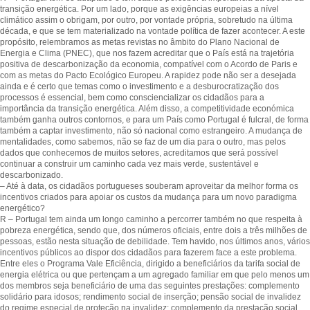
transição energética. Por um lado, porque as exigências europeias a nível
climático assim o obrigam, por outro, por vontade própria, sobretudo na última
década, e que se tem materializado na vontade política de fazer acontecer. A este
propósito, relembramos as metas revistas no âmbito do Plano Nacional de
Energia e Clima (PNEC), que nos fazem acreditar que o País está na trajetória
positiva de descarbonização da economia, compatível com o Acordo de Paris e
com as metas do Pacto Ecológico Europeu. A rapidez pode não ser a desejada
ainda e é certo que temas como o investimento e a desburocratização dos
processos é essencial, bem como consciencializar os cidadãos para a
importância da transição energética. Além disso, a competitividade económica
também ganha outros contornos, e para um País como Portugal é fulcral, de forma
também a captar investimento, não só nacional como estrangeiro. A mudança de
mentalidades, como sabemos, não se faz de um dia para o outro, mas pelos
dados que conhecemos de muitos setores, acreditamos que será possível
continuar a construir um caminho cada vez mais verde, sustentável e
descarbonizado.
– Até à data, os cidadãos portugueses souberam aproveitar da melhor forma os
incentivos criados para apoiar os custos da mudança para um novo paradigma
energético?
R – Portugal tem ainda um longo caminho a percorrer também no que respeita à
pobreza energética, sendo que, dos números oficiais, entre dois a três milhões de
pessoas, estão nesta situação de debilidade. Tem havido, nos últimos anos, vários
incentivos públicos ao dispor dos cidadãos para fazerem face a este problema.
Entre eles o Programa Vale Eficiência, dirigido a beneficiários da tarifa social de
energia elétrica ou que pertençam a um agregado familiar em que pelo menos um
dos membros seja beneficiário de uma das seguintes prestações: complemento
solidário para idosos; rendimento social de inserção; pensão social de invalidez
do regime especial de proteção na invalidez; complemento da prestação social