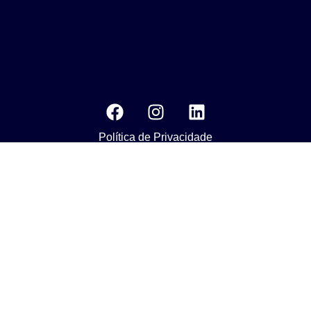
Política de Privacidade
MEDIA KIT
Os nossos compromissos com o objetivo da Agenda 2030 do
Desenvolvimento Susténtavel